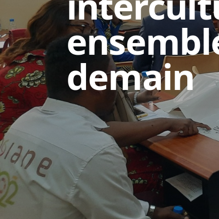
intercultu
ensemble
demain