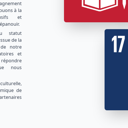
mpagnement
ibuons à la
usifs et
épanouir.
u statut
issue de la
 de notre
toires et
à répondre
ue nous
ulturelle,
namique de
artenaires