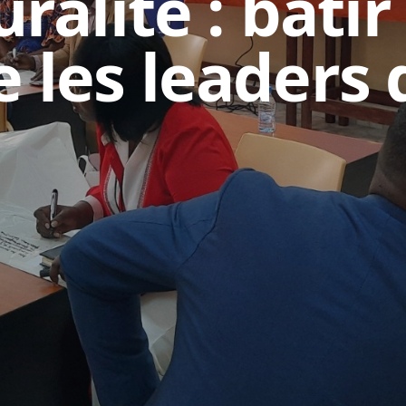
ralité : bâtir
 les leaders 