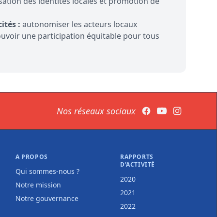
sation des identités locales et promotion de
ités :
autonomiser les acteurs locaux
voir une participation équitable pour tous
Nos réseaux sociaux
Facebook
A PROPOS
RAPPORTS
D'ACTIVITÉ
Qui sommes-nous ?
2020
Notre mission
2021
Notre gouvernance
2022