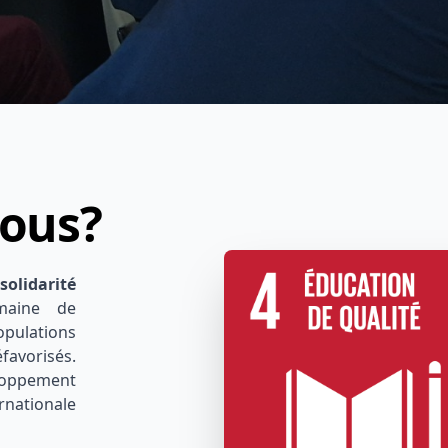
ous?
solidarité
maine de
opulations
favorisés.
eloppement
ernationale