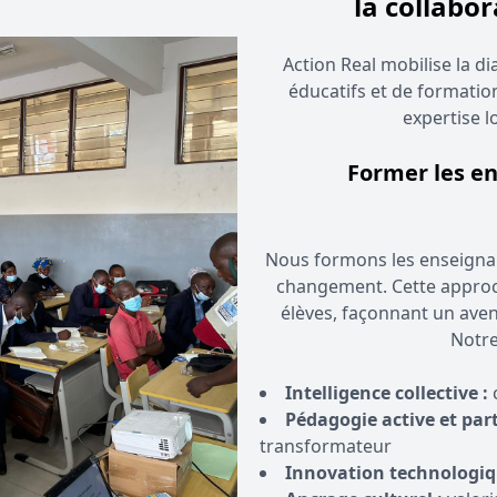
la collabor
Action Real mobilise la d
éducatifs et de formatio
expertise l
Former les en
Nous formons les enseignan
changement. Cette approc
élèves, façonnant un aven
Notre
Intelligence collective :
c
Pédagogie active et part
transformateur
Innovation technologiq